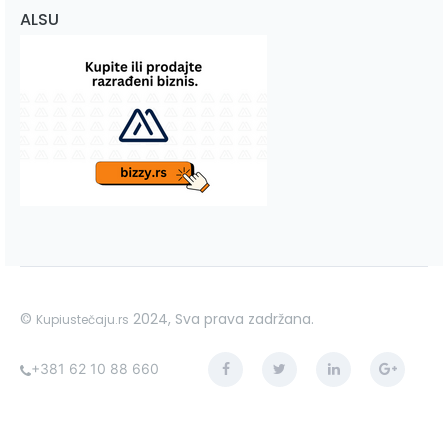
ALSU
©
2024, Sva prava zadržana.
Kupiustečaju.rs
+381 62 10 88 660