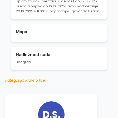
Uplata za dokumentaciju i depozit do 15.10.2025;
predaja prijava do 16.10.2025; javno nadmetanje
22.10.2025 u 11:00; kupoprodajni ugovor do 8 radnih
dana nakon nadmetanja; uplata celokupne cene
do 30 dana od ugovora.
Mapa
Nadležnost suda
Beograd
Kategorija: Pravno lice
D.S.