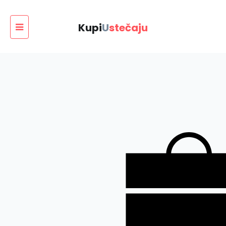
Kupi
U
stečaju