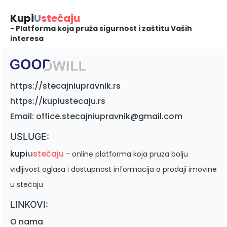
Kupi
U
stečaju
- Platforma koja pruža sigurnost i zaštitu Vaših
interesa
https://stecajniupravnik.rs
https://kupiustecaju.rs
Email: office.stecajniupravnik@gmail.com
USLUGE:
kupi
u
stečaju
- online platforma koja pruza bolju
vidljivost oglasa i dostupnost informacija o prodaji imovine
u stečaju
LINKOVI:
O nama