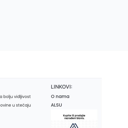
LINKOVI:
O nama
 bolju vidljivost
ALSU
movine u stečaju