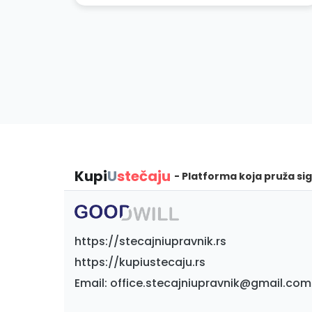
Kupi
U
stečaju
- Platforma koja pruža sig
https://stecajniupravnik.rs
https://kupiustecaju.rs
Email: office.stecajniupravnik@gmail.com