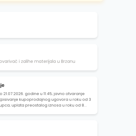
varivač i zalihe materijala u Brzanu
je
 21.07.2026. godine u 11:45; javno otvaranje
otpisivanje kupoprodajnog ugovora u roku od 3
pca; uplata preostalog iznosa u roku od 8
a.