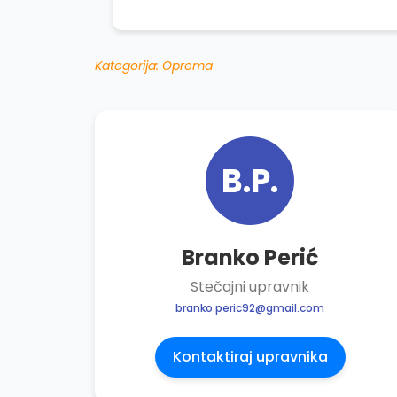
Kategorija: Oprema
B.P.
Branko Perić
Stečajni upravnik
branko.peric92@gmail.com
Kontaktiraj upravnika