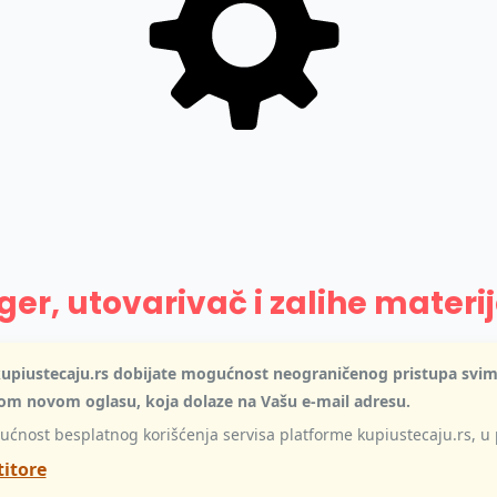
er, utovarivač i zalihe materi
i kupiustecaju.rs dobijate mogućnost neograničenog pristupa svi
kom novom oglasu, koja dolaze na Vašu e-mail adresu.
ogućnost besplatnog korišćenja servisa platforme kupiustecaju.rs, u
titore