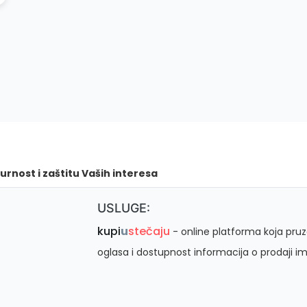
urnost i zaštitu Vaših interesa
USLUGE:
kupi
u
stečaju
- online platforma koja pruza
oglasa i dostupnost informacija o prodaji i