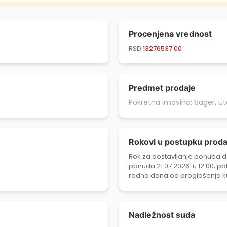
Procenjena vrednost
RSD
13276537.00
Predmet prodaje
Pokretna imovina: bager, uto
Rokovi u postupku proda
Rok za dostavljanje ponuda do
ponuda 21.07.2026. u 12:00; p
radna dana od proglašenja ku
dana od potpisivanja ugovor
Nadležnost suda