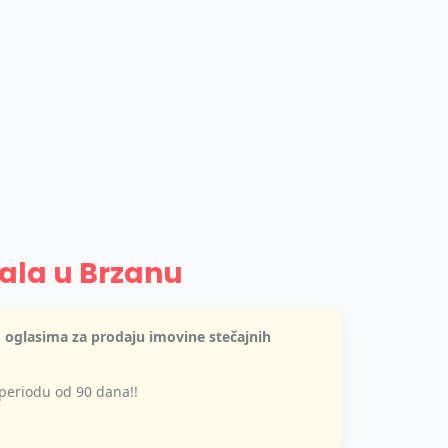
jala u Brzanu
m oglasima za prodaju imovine stečajnih
 periodu od 90 dana!!