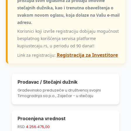
pristupa svim oglasima za prodaju imovine
stečajnih dužnika, kao i trenutna obaveštenja o
svakom novom oglasu, koja dolaze na Vašu e-mail
adresu.
Korisnici koji izvrše registraciju dobijaju mogućnost
besplatnog korišćenja servisa platforme
kupiustecaju.rs, u periodu od 90 dana!!
Registracija za Investitore
Link za registraciju:
Prodavac / Stečajni dužnik
Građevinsko preduzeće u društvenoj svojini
Timogradnja sa p.o., Zaječar - u stečaju
Procenjena vrednost
RSD
4.256.475,00