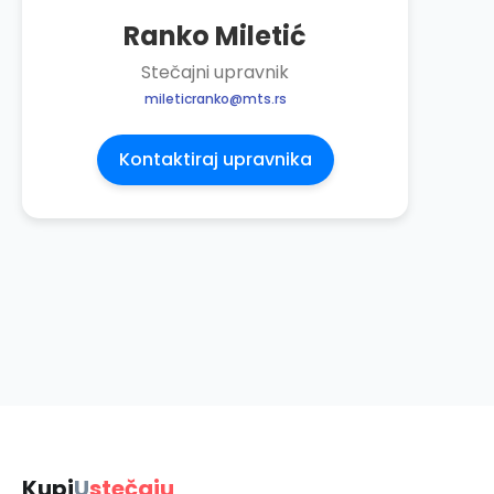
Ranko Miletić
Stečajni upravnik
mileticranko@mts.rs
Kontaktiraj upravnika
Kupi
U
stečaju