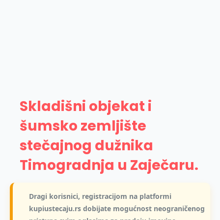
Skladišni objekat i
šumsko zemljište
stečajnog dužnika
Timogradnja u Zaječaru.
Dragi korisnici, registracijom na platformi
kupiustecaju.rs dobijate mogućnost neograničenog