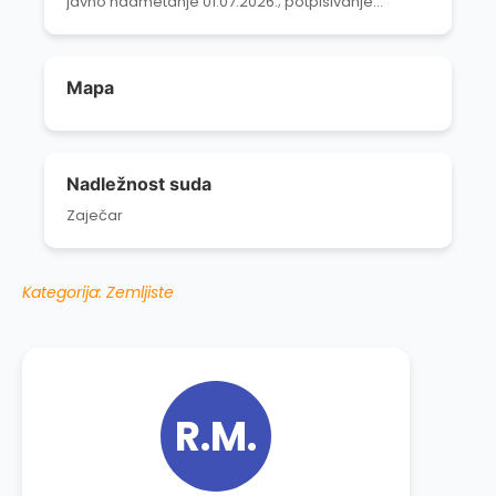
javno nadmetanje 01.07.2026.; potpisivanje
ugovora do 5 radnih dana od javnog nadmetanja;
uplata preostalog dela kupoprodajne cene do 8
dana od zaključenja ugovora.
Mapa
Nadležnost suda
Zaječar
Kategorija: Zemljiste
R.M.