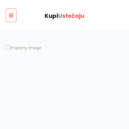
Kupi
U
stečaju