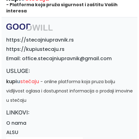
- Platforma koja pruža sigurnost i zaštitu Vaših
interesa
https://stecajniupravnik.rs
https://kupiustecaju.rs
Email: office.stecajniupravnik@gmail.com
USLUGE:
kupi
u
stečaju
- online platforma koja pruza bolju
vidljivost oglasa i dostupnost informacija o prodaji imovine
u stečaju
LINKOVI:
O nama
ALSU