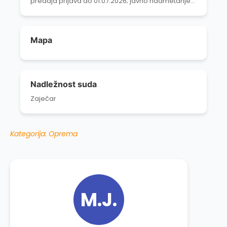
predaja prijava do 01.07.2026; javno nadmetanje
03.07.2026; potpisivanje ugovora u roku 5 radnih
dana od javnog nadmetanja.
Mapa
Nadležnost suda
Zaječar
Kategorija: Oprema
M.J.