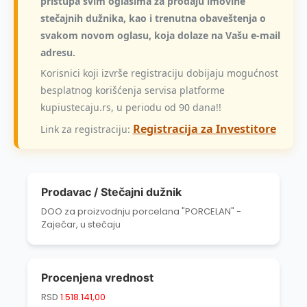
pristupa svim oglasima za prodaju imovine
stečajnih dužnika, kao i trenutna obaveštenja o
svakom novom oglasu, koja dolaze na Vašu e-mail
adresu.
Korisnici koji izvrše registraciju dobijaju mogućnost
besplatnog korišćenja servisa platforme
kupiustecaju.rs, u periodu od 90 dana!!
Registracija za Investitore
Link za registraciju:
Prodavac / Stečajni dužnik
DOO za proizvodnju porcelana "PORCELAN" -
Zaječar, u stečaju
Procenjena vrednost
RSD
1.518.141,00