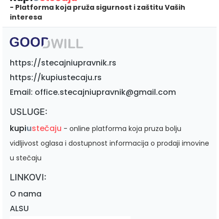
- Platforma koja pruža sigurnost i zaštitu Vaših
interesa
https://stecajniupravnik.rs
https://kupiustecaju.rs
Email: office.stecajniupravnik@gmail.com
USLUGE:
kupi
u
stečaju
- online platforma koja pruza bolju
vidljivost oglasa i dostupnost informacija o prodaji imovine
u stečaju
LINKOVI:
O nama
ALSU