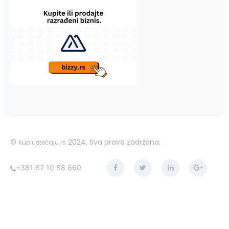
©
2024, Sva prava zadržana.
Kupiustečaju.rs
+381 62 10 88 660