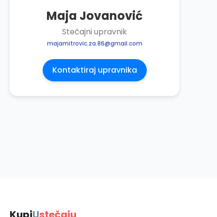
Maja Jovanović
Stečajni upravnik
majamitrovic.za.86@gmail.com
Kontaktiraj upravnika
Kupi
U
stečaju