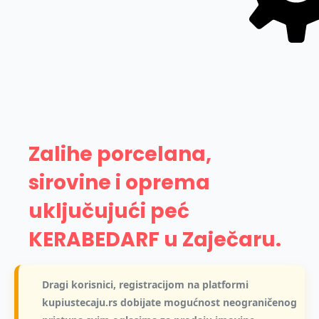
Zalihe porcelana,
sirovine i oprema
uključujući peć
KERABEDARF u Zaječaru.
Dragi korisnici, registracijom na platformi
kupiustecaju.rs dobijate mogućnost neograničenog