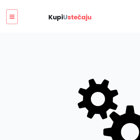
Kupi
U
stečaju